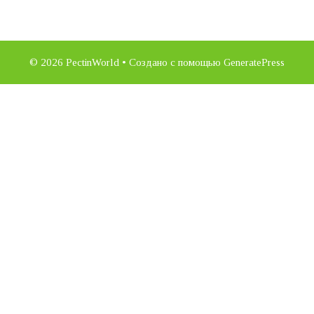
© 2026 PectinWorld
• Создано с помощью
GeneratePress