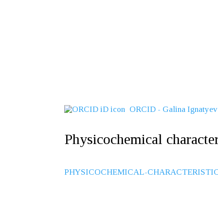
Перейти
к
содержимому
ORCID - Galina Ignatyev
Physicochemical characteri
PHYSICOCHEMICAL-CHARACTERISTICS