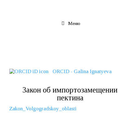
Перейти
к
содержимому
Меню
ORCID - Galina Ignatyeva
Закон об импортозамещении
пектина
Zakon_Volgogradskoy_oblasti